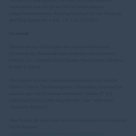
Nutzern zu interagieren, so dass wir unser Angebot
verbessern und für Sie als Nutzer interessanter
ausgestalten können. Rechtsgrundlage für die Nutzung
der Plug-ins ist Art. 6 Abs. 1 S. 1 lit. f DS-GVO.
Facebook
Hierbei setzen wir Plugins des sozialen Netzwerks
Facebook ein. Facebook wird betrieben von Facebook
Ireland Ltd., 4 Grand Canal Square, Grand Canal Harbour,
Dublin 2, Irland.
Die Plugins können Interaktionselemente und Inhalte
(Bilder, Videos, Textbeiträge etc.) darstellen und sind an
einem Logo von Facebook erkennbar. (helles "f" auf
hellblauer Kachel oder Begriffe wie "Like" oder dem
"Daumen-Symbol")
Hier finden Sie eine Liste und das Aussehen von Facebook
Social Plugins:
https://developers.facebook.com/docs/plugins/