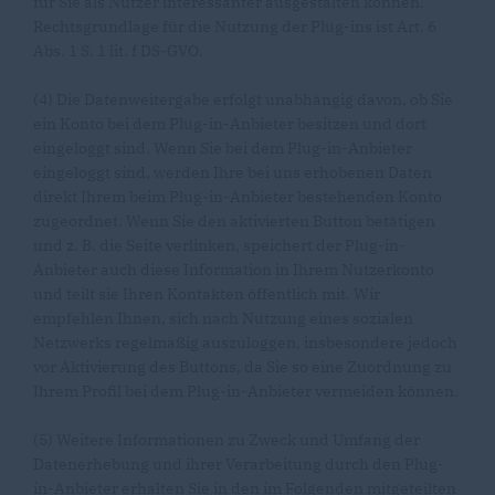
für Sie als Nutzer interessanter ausgestalten können.
Rechtsgrundlage für die Nutzung der Plug-ins ist Art. 6
Abs. 1 S. 1 lit. f DS-GVO.
(4) Die Datenweitergabe erfolgt unabhängig davon, ob Sie
ein Konto bei dem Plug-in-Anbieter besitzen und dort
eingeloggt sind. Wenn Sie bei dem Plug-in-Anbieter
eingeloggt sind, werden Ihre bei uns erhobenen Daten
direkt Ihrem beim Plug-in-Anbieter bestehenden Konto
zugeordnet. Wenn Sie den aktivierten Button betätigen
und z. B. die Seite verlinken, speichert der Plug-in-
Anbieter auch diese Information in Ihrem Nutzerkonto
und teilt sie Ihren Kontakten öffentlich mit. Wir
empfehlen Ihnen, sich nach Nutzung eines sozialen
Netzwerks regelmäßig auszuloggen, insbesondere jedoch
vor Aktivierung des Buttons, da Sie so eine Zuordnung zu
Ihrem Profil bei dem Plug-in-Anbieter vermeiden können.
(5) Weitere Informationen zu Zweck und Umfang der
Datenerhebung und ihrer Verarbeitung durch den Plug-
in-Anbieter erhalten Sie in den im Folgenden mitgeteilten