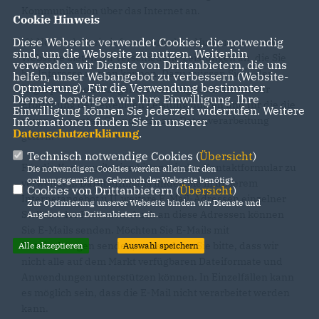
Kommunikation über das Internet an.
Cookie Hinweis
Diese Webseite verwendet Cookies, die notwendig
(1) Neben der rein informatorischen Nutzung unserer
sind, um die Webseite zu nutzen. Weiterhin
Webseite bieten wir verschiedene Leistungen an, die Sie
verwenden wir Dienste von Drittanbietern, die uns
bei Interesse nutzen können. Dazu müssen Sie in der
helfen, unser Webangebot zu verbessern (Website-
Optmierung). Für die Verwendung bestimmter
Regel personenbezogene Daten angeben, die wir zur
Dienste, benötigen wir Ihre Einwilligung. Ihre
Erbringung der jeweiligen Leistung nutzen und für die die
Einwilligung können Sie jederzeit widerrufen. Weitere
zuvor genannten Grundsätze zur Datenverarbeitung
Informationen finden Sie in unserer
Datenschutzerklärung
.
gelten.
Technisch notwendige Cookies (
Übersicht
)
Für die Kommunikation bitten wir das Kontaktformular zu
Die notwendigen Cookies werden allein für den
ordnungsgemäßen Gebrauch der Webseite benötigt.
verwenden. Darüberhinaus finden Sie in unserem
Cookies von Drittanbietern (
Übersicht
)
Internetangebot u.U. weitere E-Mail-Adressen einzelner
Zur Optimierung unserer Webseite binden wir Dienste und
Stellen oder Personen. Auch an diese Adressen können
Angebote von Drittanbietern ein.
Sie E-Mails senden. Möchten Sie E-Mails mit
Dateianhängen senden, so beachten Sie bitte, dass wir
Alle akzeptieren
Auswahl speichern
nicht alle auf dem Markt verfügbaren Dateiformate und
Anwendungen unterstützen können. In Einzelfällen kann
es möglich sein, dass die E-Mail nicht verarbeitet werden
kann.