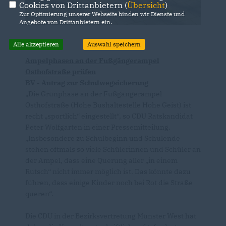
Cookies von Drittanbietern (
Übersicht
)
Zur Optimierung unserer Webseite binden wir Dienste und
Angebote von Drittanbietern ein.
Alle akzeptieren
Auswahl speichern
Ampelphasen an der Fußgängerampel
Osthofstraße prüfen
BV - Antrag zur Schulwegsicherung
Die Grünphase an der Fußgängerampel
Osthofstraße (Höhe Bushaltestelle Hohe Geist) ist
recht „sportlich“ eingestellt“, so CDU Ratskandidat
Peter Wolfgarten in einer Pressemitteilung.
Insbesondere zu Schulbeginn und Schulende
stehen oftmals so viele Schülerinnen und Schüler an
der Ampel, dass eine Querung aller „in einem
Rutsch“ nicht immer möglich ist. Das könnte dazu
führen, dass einige Kinder noch bei Rot die Straße
queren“.
Die CDU in der Bezirksvertretung Münster West hat