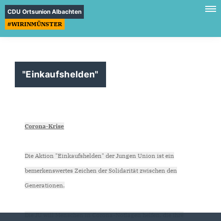
CDU Ortsunion Albachten
#WIRINMÜNSTER
"Einkaufshelden"
Corona-Krise
Die Aktion "Einkaufshelden" der Jungen Union ist ein
bemerkenswertes Zeichen der Solidarität zwischen den
Generationen.
Die JU will Menschen in Corona-Notlagen helfen, die ihre