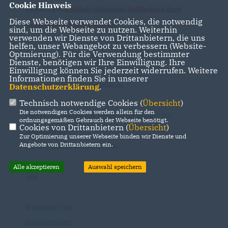
Cookie Hinweis
notwendigen
Einkäufe nicht ohne Gefährdung ihrer
Diese Webseite verwendet Cookies, die notwendig
Gesundheit erledigen können
.
sind, um die Webseite zu nutzen. Weiterhin
verwenden wir Dienste von Drittanbietern, die uns
helfen, unser Webangebot zu verbessern (Website-
Optmierung). Für die Verwendung bestimmter
Registrieren Sie sich als Hilfegebender oder als
Dienste, benötigen wir Ihre Einwilligung. Ihre
Einwilligung können Sie jederzeit widerrufen. Weitere
Hilfesuchender einfach unter:
Informationen finden Sie in unserer
Datenschutzerklärung
.
https://www.die-einkaufshelden.de
Technisch notwendige Cookies (
Übersicht
)
Die notwendigen Cookies werden allein für den
oder senden Sie uns Ihre Nachricht an unsere CDU-
ordnungsgemäßen Gebrauch der Webseite benötigt.
Cookies von Drittanbietern (
Übersicht
)
Geschäftsstelle
Zur Optimierung unserer Webseite binden wir Dienste und
Angebote von Drittanbietern ein.
per Mail: post@cdu-muenster.de
Alle akzeptieren
Auswahl speichern
oder
Whats App - Nr.:
0157-32620587,